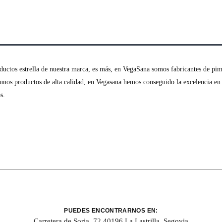
ductos estrella de nuestra marca, es más, en VegaSana somos fabricantes de pi
a unos productos de alta calidad, en Vegasana hemos conseguido la excelencia e
s.
PUEDES ENCONTRARNOS EN:
Carretera de Soria, 72 40196 La Lastrilla, Segovia