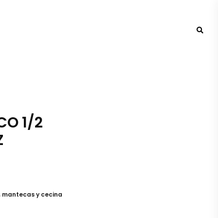
CO 1/2
Z
s, mantecas y cecina